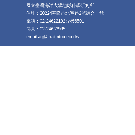
國立臺灣海洋大學地球科學研究所
住址：20224基隆市北寧路2號綜合一館
電話：02-24622192分機6501
傳真：02-24633985
email:ag@mail.ntou.edu.tw