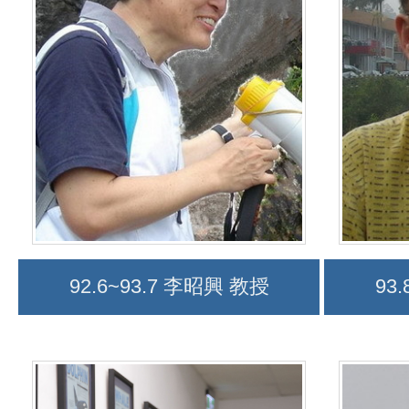
92.6~93.7 李昭興 教授
93