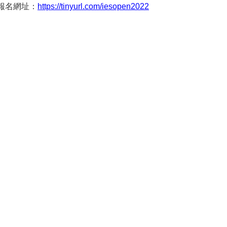
報名網址：
https://tinyurl.com/iesopen2022