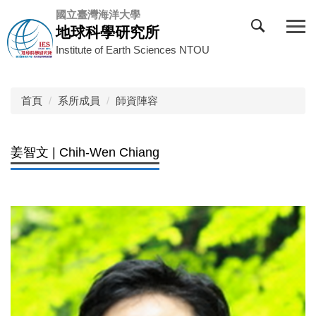
跳
國立臺灣海洋大學
到
地球科學研究所
主
Institute of Earth Sciences NTOU
要
內
容
首頁
系所成員
師資陣容
區
姜智文 | Chih-Wen Chiang